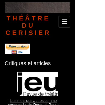
THÉÂTRE
DU
CERISIER
Critiques et articles
-
Les mots des autres comme
canevas
,Lucie Renaud, Revue