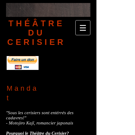
THÉÂTRE
DU
CERISIER
Manda
t
"Sous les cerisiers sont entérrés des
cadavres!"
- Motojiro Kajî, romancier japonais
Pourquoi le Théâtre du Cerisier?