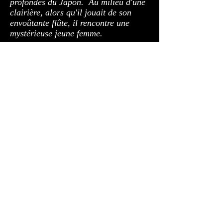
profondes du Japon. Au milieu d'une
clairière, alors qu'il jouait de son
envoûtante flûte, il rencontre une
mystérieuse jeune femme.
© 2023 by THEATER COMPANY.
Proudly created with
Wix.com