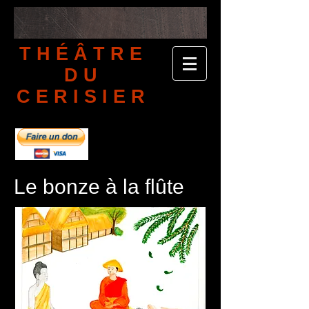
THÉÂTRE
DU
CERISIER
Le bonze à la flûte