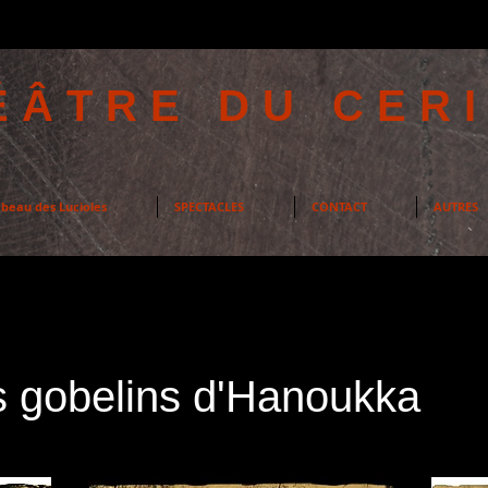
ÉÂTRE DU CERI
beau des Lucioles
SPECTACLES
CONTACT
AUTRES
es gobelins d'Hanoukka