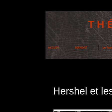
TH
ACCUEIL
MANDAT
Le Tom
Hershel et l