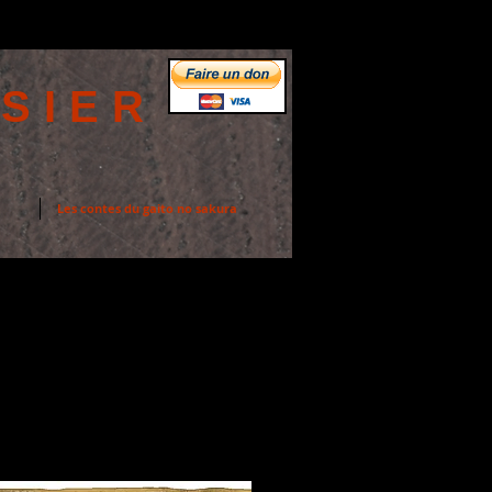
SIER
Les contes du gaito no sakura